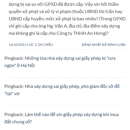
dựng bị sai so với GPXD đã được cấp. Vậy xin hỏi thẩm
quyền xử phạt và xử lý vi phạm thuộc UBND thị trấn hay
UBND cấp huyện, mức xử phạt là bao nhiêu? (Trong GPXD
chỉ ghi cấp cho ông Ng. Văn A, địa chỉ, địa điểm xây dựng
mà không ghi là cấp cho Công ty TNHH An Hưng)?
16/10/2015 LÚC 2:24 CHIỀU
ĐĂNG NHẬP ĐỂ BÌNH LUẬN
Pingback:
Những tòa nhà xây dựng sai giấy phép bị "cưa
ngọn" ở Hà Nội
Pingback:
Nhà xây dựng sai giấy phép, phó giám đốc sở đổ
"tại" vợ
Pingback:
Làm thế nào để xin giấy phép xây dựng khi mua
đất chung sổ?