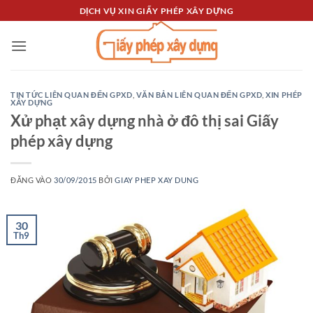
Bỏ
DỊCH VỤ XIN GIẤY PHÉP XÂY DỰNG
qua
nội
dung
TIN TỨC LIÊN QUAN ĐẾN GPXD
,
VĂN BẢN LIÊN QUAN ĐẾN GPXD
,
XIN PHÉP
XÂY DỰNG
Xử phạt xây dựng nhà ở đô thị sai Giấy
phép xây dựng
ĐĂNG VÀO
30/09/2015
BỞI
GIAY PHEP XAY DUNG
30
Th9