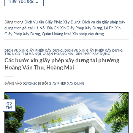
TIẾP TỤC ĐỌC
→
Đăng trong
Dịch Vụ Xin Giấy Phép Xây Dựng
,
Dịch vụ xin giấy phép xây
dựng trọn gói tại Hà Nội
,
Địa Chỉ Xin Giấy Phép Xây Dựng
,
Lệ Phí Xin
Giấy Phép Xây Dựng
,
Quận Hoàng Mai
,
Xin phép xây dựng
DỊCH VỤ XIN GIẤY PHÉP XÂY DỰNG
,
DỊCH VỤ XIN GIẤY PHÉP XÂY DỰNG
TRỌN GÓI TẠI HÀ NỘI
,
QUẬN HOÀNG MAI
,
XIN PHÉP XÂY DỰNG
Các bước xin giấy phép xây dựng tại phường
Hoàng Văn Thụ, Hoàng Mai
ĐĂNG VÀO
02/05/2018
BỞI
GIAY PHEP XAY DUNG
02
Th5