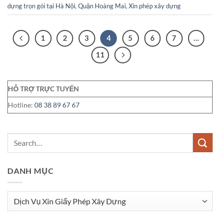
dựng trọn gói tại Hà Nội
,
Quận Hoàng Mai
,
Xin phép xây dựng
1
2
3
4
5
6
7
…
11
HỖ TRỢ TRỰC TUYẾN
Hotline:
08 38 89 67 67
DANH MỤC
Danh
mục