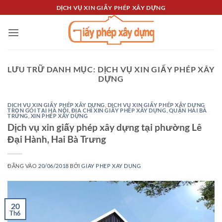
Bỏ
DỊCH VỤ XIN GIẤY PHÉP XÂY DỰNG
qua
nội
dung
LƯU TRỮ DANH MỤC:
DỊCH VỤ XIN GIẤY PHÉP XÂY
DỰNG
DỊCH VỤ XIN GIẤY PHÉP XÂY DỰNG
,
DỊCH VỤ XIN GIẤY PHÉP XÂY DỰNG
TRỌN GÓI TẠI HÀ NỘI
,
ĐỊA CHỈ XIN GIẤY PHÉP XÂY DỰNG
,
QUẬN HAI BÀ
TRƯNG
,
XIN PHÉP XÂY DỰNG
Dịch vụ xin giấy phép xây dựng tại phường Lê
Đại Hành, Hai Bà Trưng
ĐĂNG VÀO
20/06/2018
BỞI
GIAY PHEP XAY DUNG
20
Th6