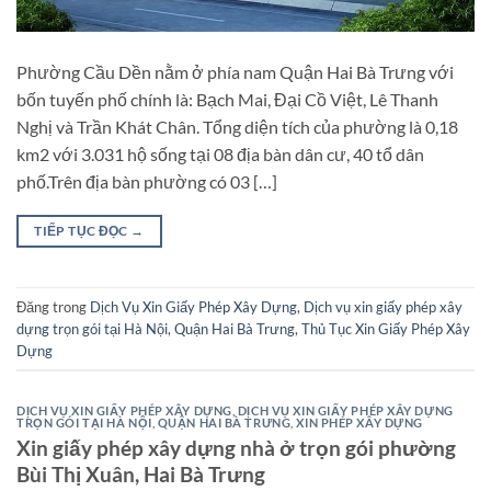
Phường Cầu Dền nằm ở phía nam Quận Hai Bà Trưng với
bốn tuyến phố chính là: Bạch Mai, Đại Cồ Việt, Lê Thanh
Nghị và Trần Khát Chân. Tổng diện tích của phường là 0,18
km2 với 3.031 hộ sống tại 08 địa bàn dân cư, 40 tổ dân
phố.Trên địa bàn phường có 03 […]
TIẾP TỤC ĐỌC
→
Đăng trong
Dịch Vụ Xin Giấy Phép Xây Dựng
,
Dịch vụ xin giấy phép xây
dựng trọn gói tại Hà Nội
,
Quận Hai Bà Trưng
,
Thủ Tục Xin Giấy Phép Xây
Dựng
DỊCH VỤ XIN GIẤY PHÉP XÂY DỰNG
,
DỊCH VỤ XIN GIẤY PHÉP XÂY DỰNG
TRỌN GÓI TẠI HÀ NỘI
,
QUẬN HAI BÀ TRƯNG
,
XIN PHÉP XÂY DỰNG
Xin giấy phép xây dựng nhà ở trọn gói phường
Bùi Thị Xuân, Hai Bà Trưng