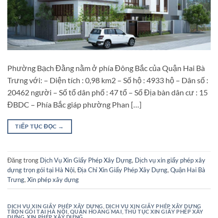
Phường Bạch Đằng nằm ở phía Đông Bắc của Quận Hai Bà
Trưng với: – Diện tích : 0,98 km2 – Số hộ : 4933 hộ – Dân số :
20462 người – Số tổ dân phố : 47 tổ – Số Địa bàn dân cư : 15
ĐBDC – Phía Bắc giáp phường Phan […]
TIẾP TỤC ĐỌC
→
Đăng trong
Dịch Vụ Xin Giấy Phép Xây Dựng
,
Dịch vụ xin giấy phép xây
dựng trọn gói tại Hà Nội
,
Địa Chỉ Xin Giấy Phép Xây Dựng
,
Quận Hai Bà
Trưng
,
Xin phép xây dựng
DỊCH VỤ XIN GIẤY PHÉP XÂY DỰNG
,
DỊCH VỤ XIN GIẤY PHÉP XÂY DỰNG
TRỌN GÓI TẠI HÀ NỘI
,
QUẬN HOÀNG MAI
,
THỦ TỤC XIN GIẤY PHÉP XÂY
DỰNG
,
XIN PHÉP XÂY DỰNG