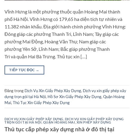
Vĩnh Hưng là một phường thuộc quận Hoàng Mai thành
phố Hà Nội. Vĩnh Hưng có 179,65 ha diện tích tự nhiên và
11.382 nhân khẩu. Địa giới hành chính phường Vĩnh Hưng:
Đông giáp các phường Thanh Trì, Lĩnh Nam; Tây giáp các
phường Mai Động, Hoàng Văn Thụ; Nam giáp các
phường Yên Sở, Lĩnh Nam; Bắc giáp phường Thanh
Trì và quận Hai Bà Trưng. Thủ tục xin […]
TIẾP TỤC ĐỌC
→
Đăng trong
Dịch Vụ Xin Giấy Phép Xây Dựng
,
Dịch vụ xin giấy phép xây
dựng trọn gói tại Hà Nội
,
Hồ Sơ Xin Giấy Phép Xây Dựng
,
Quận Hoàng
Mai
,
Thủ Tục Xin Giấy Phép Xây Dựng
DỊCH VỤ XIN GIẤY PHÉP XÂY DỰNG
,
DỊCH VỤ XIN GIẤY PHÉP XÂY DỰNG
TRỌN GÓI TẠI HÀ NỘI
,
QUẬN HOÀNG MAI
,
XIN PHÉP XÂY DỰNG
Thủ tục cấp phép xây dựng nhà ở đô thị tại