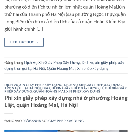
phường có diện tích tự nhiên lớn nhất quận Hoàng Mai,lớn
thứ hai của Thành phố Hà Nội (sau phường Ngọc Thụy,quận
Long Biên) lớn hơn cả diện tích của cả quận Hoàn Kiếm. Địa
giới hành chính […]
TIẾP TỤC ĐỌC
→
Đăng trong
Dịch Vụ Xin Giấy Phép Xây Dựng
,
Dịch vụ xin giấy phép xây
dựng trọn gói tại Hà Nội
,
Quận Hoàng Mai
,
Xin phép xây dựng
DỊCH VỤ XIN GIẤY PHÉP XÂY DỰNG
,
DỊCH VỤ XIN GIẤY PHÉP XÂY DỰNG
TRỌN GÓI TẠI HÀ NỘI
,
ĐỊA CHỈ XIN GIẤY PHÉP XÂY DỰNG
,
LỆ PHÍ XIN GIẤY
PHÉP XÂY DỰNG
,
QUẬN HOÀNG MAI
,
XIN PHÉP XÂY DỰNG
Phí xin giấy phép xây dựng nhà ở phường Hoàng
Liệt, quận Hoàng Mai, Hà Nội
ĐĂNG VÀO
03/05/2018
BỞI
GIAY PHEP XAY DUNG