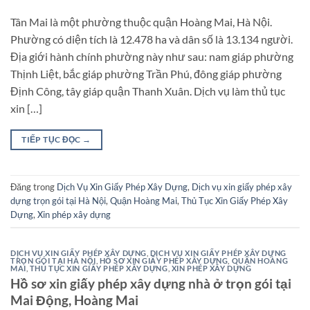
Tân Mai là một phường thuộc quận Hoàng Mai, Hà Nội.
Phường có diện tích là 12.478 ha và dân số là 13.134 người.
Địa giới hành chính phường này như sau: nam giáp phường
Thịnh Liệt, bắc giáp phường Trần Phú, đông giáp phường
Định Công, tây giáp quận Thanh Xuân. Dịch vụ làm thủ tục
xin […]
TIẾP TỤC ĐỌC
→
Đăng trong
Dịch Vụ Xin Giấy Phép Xây Dựng
,
Dịch vụ xin giấy phép xây
dựng trọn gói tại Hà Nội
,
Quận Hoàng Mai
,
Thủ Tục Xin Giấy Phép Xây
Dựng
,
Xin phép xây dựng
DỊCH VỤ XIN GIẤY PHÉP XÂY DỰNG
,
DỊCH VỤ XIN GIẤY PHÉP XÂY DỰNG
TRỌN GÓI TẠI HÀ NỘI
,
HỒ SƠ XIN GIẤY PHÉP XÂY DỰNG
,
QUẬN HOÀNG
MAI
,
THỦ TỤC XIN GIẤY PHÉP XÂY DỰNG
,
XIN PHÉP XÂY DỰNG
Hồ sơ xin giấy phép xây dựng nhà ở trọn gói tại
Mai Động, Hoàng Mai