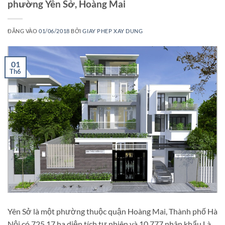
phường Yên Sở, Hoàng Mai
ĐĂNG VÀO
01/06/2018
BỞI
GIAY PHEP XAY DUNG
01
Th6
Yên Sở là một phường thuộc quận Hoàng Mai, Thành phố Hà
Nội có 725,17 ha diện tích tự nhiên và 10.777 nhân khẩu.Là