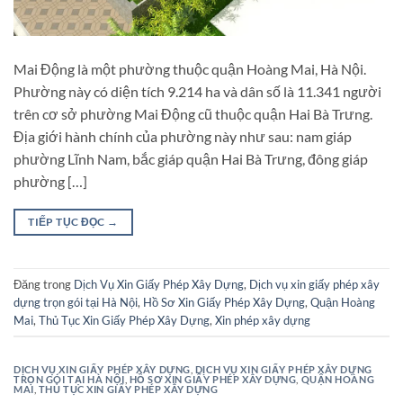
Mai Động là một phường thuộc quận Hoàng Mai, Hà Nội.
Phường này có diện tích 9.214 ha và dân số là 11.341 người
trên cơ sở phường Mai Động cũ thuộc quận Hai Bà Trưng.
Địa giới hành chính của phường này như sau: nam giáp
phường Lĩnh Nam, bắc giáp quận Hai Bà Trưng, đông giáp
phường […]
TIẾP TỤC ĐỌC
→
Đăng trong
Dịch Vụ Xin Giấy Phép Xây Dựng
,
Dịch vụ xin giấy phép xây
dựng trọn gói tại Hà Nội
,
Hồ Sơ Xin Giấy Phép Xây Dựng
,
Quận Hoàng
Mai
,
Thủ Tục Xin Giấy Phép Xây Dựng
,
Xin phép xây dựng
DỊCH VỤ XIN GIẤY PHÉP XÂY DỰNG
,
DỊCH VỤ XIN GIẤY PHÉP XÂY DỰNG
TRỌN GÓI TẠI HÀ NỘI
,
HỒ SƠ XIN GIẤY PHÉP XÂY DỰNG
,
QUẬN HOÀNG
MAI
,
THỦ TỤC XIN GIẤY PHÉP XÂY DỰNG