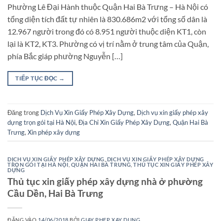
Phường Lê Đại Hành thuộc Quận Hai Bà Trưng – Hà Nội có
tổng diện tích đất tự nhiên là 830.686m2 với tổng số dân là
12.967 người trong đó có 8.951 người thuộc diện KT1, còn
lại là KT2, KT3. Phường có vị trí nằm ở trung tâm của Quận,
phía Bắc giáp phường Nguyễn […]
TIẾP TỤC ĐỌC
→
Đăng trong
Dịch Vụ Xin Giấy Phép Xây Dựng
,
Dịch vụ xin giấy phép xây
dựng trọn gói tại Hà Nội
,
Địa Chỉ Xin Giấy Phép Xây Dựng
,
Quận Hai Bà
Trưng
,
Xin phép xây dựng
DỊCH VỤ XIN GIẤY PHÉP XÂY DỰNG
,
DỊCH VỤ XIN GIẤY PHÉP XÂY DỰNG
TRỌN GÓI TẠI HÀ NỘI
,
QUẬN HAI BÀ TRƯNG
,
THỦ TỤC XIN GIẤY PHÉP XÂY
DỰNG
Thủ tục xin giấy phép xây dựng nhà ở phường
Cầu Dền, Hai Bà Trưng
ĐĂNG VÀO
14/06/2018
BỞI
GIAY PHEP XAY DUNG