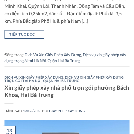
Minh Khai, Quỳnh Lôi, Thanh Nhàn, Đồng Tâm và Cầu Dền,
có diện tích 0,25km2, dân số… Đặc điểm địa lí: Phố dài 3,5
km. Phía Bắc giáp Phố Huế, phía Nam […]
TIẾP TỤC ĐỌC
→
Đăng trong
Dịch Vụ Xin Giấy Phép Xây Dựng
,
Dịch vụ xin giấy phép xây
dựng trọn gói tại Hà Nội
,
Quận Hai Bà Trưng
DỊCH VỤ XIN GIẤY PHÉP XÂY DỰNG
,
DỊCH VỤ XIN GIẤY PHÉP XÂY DỰNG
TRỌN GÓI TẠI HÀ NỘI
,
QUẬN HAI BÀ TRƯNG
Xin giấy phép xây nhà phố trọn gói phường Bách
Khoa, Hai Bà Trưng
ĐĂNG VÀO
13/06/2018
BỞI
GIAY PHEP XAY DUNG
13