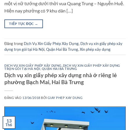
một vị nữ tướng dưới thời vua Quang Trung – Nguyễn Huệ.
Hiện nay phường có 9 khu dân […]
TIẾP TỤC ĐỌC
→
Đăng trong
Dịch Vụ Xin Giấy Phép Xây Dựng
,
Dịch vụ xin giấy phép xây
dựng trọn gói tại Hà Nội
,
Quận Hai Bà Trưng
,
Xin phép xây dựng
DỊCH VỤ XIN GIẤY PHÉP XÂY DỰNG
,
DỊCH VỤ XIN GIẤY PHÉP XÂY DỰNG
TRỌN GÓI TẠI HÀ NỘI
,
QUẬN HAI BÀ TRƯNG
Dịch vụ xin giấy phép xây dựng nhà ở riêng lẻ
phường Bạch Mai, Hai Bà Trưng
ĐĂNG VÀO
13/06/2018
BỞI
GIAY PHEP XAY DUNG
13
Th6