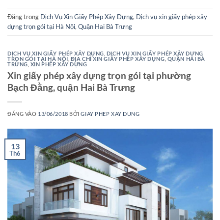
Đăng trong
Dịch Vụ Xin Giấy Phép Xây Dựng
,
Dịch vụ xin giấy phép xây
dựng trọn gói tại Hà Nội
,
Quận Hai Bà Trưng
DỊCH VỤ XIN GIẤY PHÉP XÂY DỰNG
,
DỊCH VỤ XIN GIẤY PHÉP XÂY DỰNG
TRỌN GÓI TẠI HÀ NỘI
,
ĐỊA CHỈ XIN GIẤY PHÉP XÂY DỰNG
,
QUẬN HAI BÀ
TRƯNG
,
XIN PHÉP XÂY DỰNG
Xin giấy phép xây dựng trọn gói tại phường
Bạch Đằng, quận Hai Bà Trưng
ĐĂNG VÀO
13/06/2018
BỞI
GIAY PHEP XAY DUNG
13
Th6