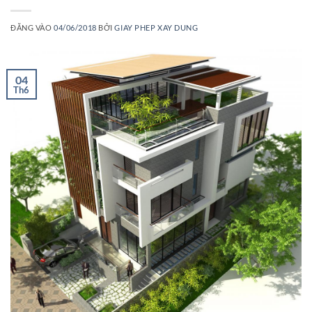
ĐĂNG VÀO
04/06/2018
BỞI
GIAY PHEP XAY DUNG
04
Th6