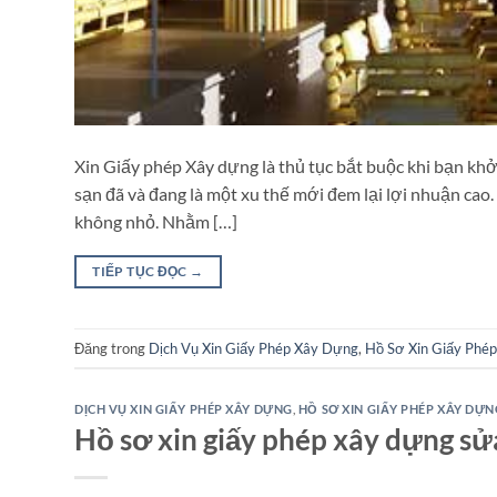
Xin Giấy phép Xây dựng là thủ tục bắt buộc khi bạn kh
sạn đã và đang là một xu thế mới đem lại lợi nhuận cao.
không nhỏ. Nhằm […]
TIẾP TỤC ĐỌC
→
Đăng trong
Dịch Vụ Xin Giấy Phép Xây Dựng
,
Hồ Sơ Xin Giấy Phé
DỊCH VỤ XIN GIẤY PHÉP XÂY DỰNG
,
HỒ SƠ XIN GIẤY PHÉP XÂY DỰN
Hồ sơ xin giấy phép xây dựng s