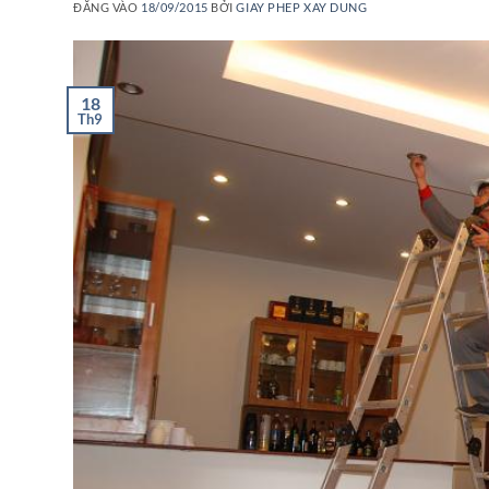
ĐĂNG VÀO
18/09/2015
BỞI
GIAY PHEP XAY DUNG
18
Th9