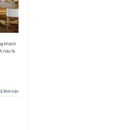
ng khách
h này là
2
Bình luận