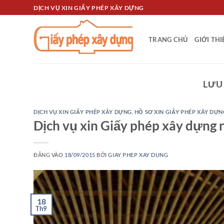
Bỏ
DỊCH VỤ XIN GIẤY PHÉP XÂY DỰNG
qua
nội
TRANG CHỦ
GIỚI TH
dung
LƯU
DỊCH VỤ XIN GIẤY PHÉP XÂY DỰNG
,
HỒ SƠ XIN GIẤY PHÉP XÂY DỰN
Dịch vụ xin Giấy phép xây dựng 
ĐĂNG VÀO
18/09/2015
BỞI
GIAY PHEP XAY DUNG
18
Th9