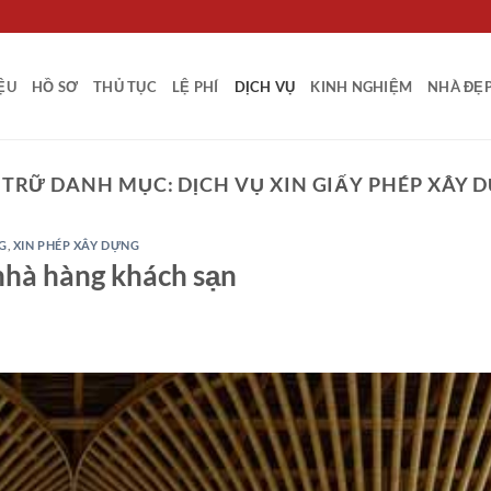
IỆU
HỒ SƠ
THỦ TỤC
LỆ PHÍ
DỊCH VỤ
KINH NGHIỆM
NHÀ ĐẸ
 TRỮ DANH MỤC:
DỊCH VỤ XIN GIẤY PHÉP XÂY 
G
,
XIN PHÉP XÂY DỰNG
nhà hàng khách sạn