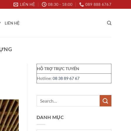
LIÊN HỆ
08:30 - 18:00
089 888 6767
P
LIÊN HỆ
DỰNG
HỖ TRỢ TRỰC TUYẾN
Hotline:
08 38 89 67 67
DANH MỤC