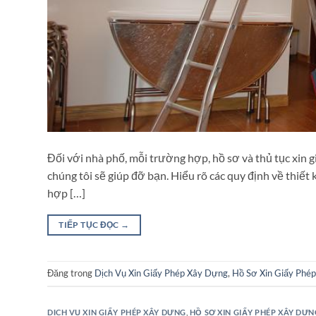
Đối với nhà phố, mỗi trường hợp, hồ sơ và thủ tục xin
chúng tôi sẽ giúp đỡ bạn. Hiểu rõ các quy định về thiết
hợp […]
TIẾP TỤC ĐỌC
→
Đăng trong
Dịch Vụ Xin Giấy Phép Xây Dựng
,
Hồ Sơ Xin Giấy Phé
DỊCH VỤ XIN GIẤY PHÉP XÂY DỰNG
,
HỒ SƠ XIN GIẤY PHÉP XÂY DỰN