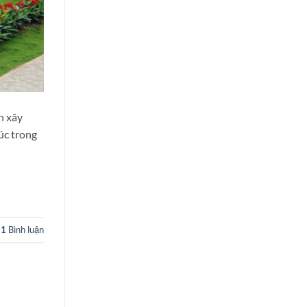
h xây
úc trong
1
Bình luận