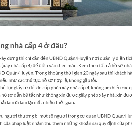
ị
ựng nhà cấp 4 ở đâu?
 xây dựng thì chỉ cần đến UBND Quận/Huyện nơi quản lý diện tíc
 (xây nhà cấp 4) để điền vào theo mẫu. Kèm theo tất cả hồ sơ nhà
UBND Quận/Huyện. Trong khoảng thời gian 20 ngày sau thì khách h
 như các thủ tục, hồ sơ hợp lệ, không gặp lỗi.
ủ tục giấy tờ để xin cấp phép xây nhà cấp 4, không am hiểu các 
àm hồ sơ dẫn bế tắc như không xin được giấy phép xây nhà, xin đ
hải làm đi làm lại mất nhiều thời gian.
nhiều người thường bị một số người trong cơ quan UBND Quận/Hu
nh của pháp luật nhằm thu thêm những khoản sai quy định của ph