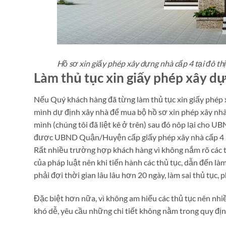
Hồ sơ xin giấy phép xây dựng nhà cấp 4 tại đô th
Làm thủ tục xin giấy phép xây d
Nếu Quý khách hàng đã từng làm thủ tục xin giấy phép
mình dự định xây nhà để mua bộ hồ sơ xin phép xây nhà
mình (chúng tôi đã liệt kê ở trên) sau đó nôp lại cho 
được UBND Quận/Huyện cấp giấy phép xây nhà cấp 4 nếu
Rất nhiều trường hợp khách hàng vì không nắm rõ các th
của pháp luật nên khi tiến hành các thủ tục, dẫn đến l
phải đợi thời gian lâu lâu hơn 20 ngày, làm sai thủ tục, p
Đặc biệt hơn nữa, vì không am hiểu các thủ tục nên 
khó dễ, yêu cầu những chi tiết không nằm trong quy đị