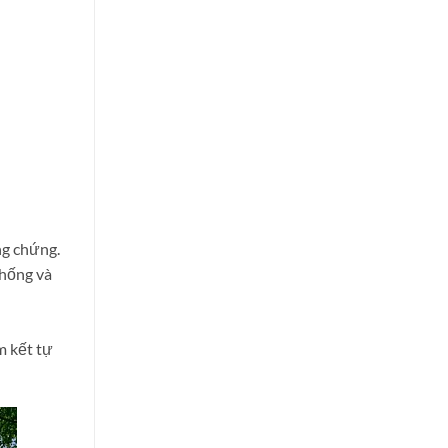
ng chứng.
thống và
m kết tự