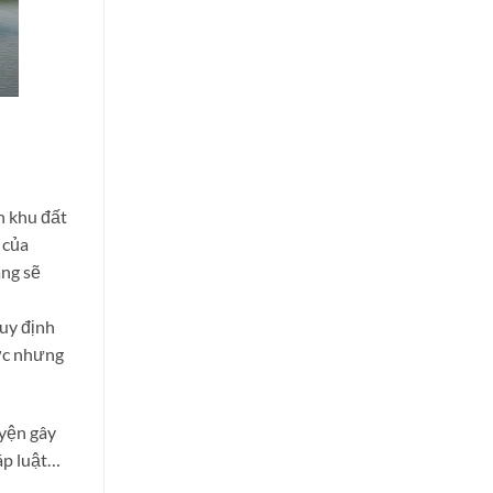
h khu đất
 của
àng sẽ
quy định
ược nhưng
yện gây
áp luật…