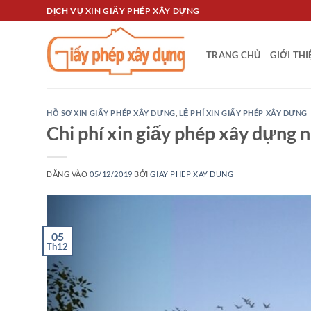
Bỏ
DỊCH VỤ XIN GIẤY PHÉP XÂY DỰNG
qua
nội
TRANG CHỦ
GIỚI TH
dung
HỒ SƠ XIN GIẤY PHÉP XÂY DỰNG
,
LỆ PHÍ XIN GIẤY PHÉP XÂY DỰNG
Chi phí xin giấy phép xây dựng n
ĐĂNG VÀO
05/12/2019
BỞI
GIAY PHEP XAY DUNG
05
Th12