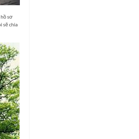
 hồ sơ
i sẽ chia