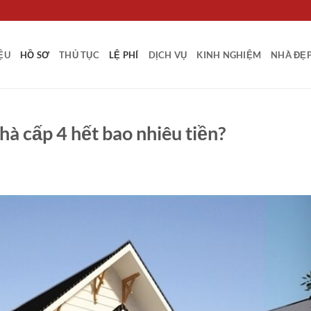
IỆU
HỒ SƠ
THỦ TỤC
LỆ PHÍ
DỊCH VỤ
KINH NGHIỆM
NHÀ ĐẸ
hà cấp 4 hết bao nhiêu tiền?