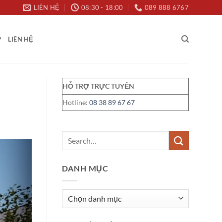
LIÊN HỆ
08:30 - 18:00
089 888 6767
P
LIÊN HỆ
HỖ TRỢ TRỰC TUYẾN
Hotline:
08 38 89 67 67
DANH MỤC
Danh
mục