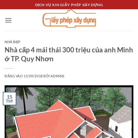
Bỏ
DỊCH VỤ XIN GIẤY PHÉP XÂY DỰNG
qua
nội
dung
NHÀ ĐẸP
Nhà cấp 4 mái thái 300 triệu của anh Minh
ở TP. Quy Nhơn
ĐĂNG VÀO
15/09/2018
BỞI
ADMINS
15
Th9