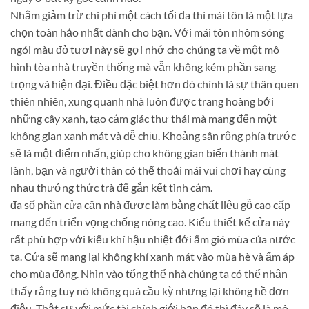
Nhằm giảm trừ chi phí một cách tối đa thì mái tôn là một lựa
chọn toàn hảo nhất dành cho bạn. Với mái tôn nhôm sóng
ngói màu đỏ tươi này sẽ gợi nhớ cho chúng ta về một mô
hình tòa nhà truyền thống mà vẫn không kém phần sang
trọng và hiện đại. Điều đặc biệt hơn đó chính là sự thân quen
thiên nhiên, xung quanh nhà luôn được trang hoàng bởi
những cây xanh, tạo cảm giác thư thái mà mang đến một
không gian xanh mát và dễ chịu. Khoảng sân rộng phía trước
sẽ là một điểm nhấn, giúp cho không gian biến thành mát
lành, bạn và người thân có thể thoải mái vui chơi hay cùng
nhau thưởng thức trà để gắn kết tình cảm.
đa số phần cửa căn nhà được làm bằng chất liệu gỗ cao cấp
mang đến triển vọng chống nóng cao. Kiểu thiết kế cửa này
rất phù hợp với kiểu khí hậu nhiệt đới ẩm gió mùa của nước
ta. Cửa sẽ mang lại không khí xanh mát vào mùa hè và ấm áp
cho mùa đông. Nhìn vào tổng thể nhà chúng ta có thể nhận
thấy rằng tuy nó không quá cầu kỳ nhưng lại không hề đơn
điệu. Thật sự với mức tài chính giới hạn đó thì đây sẽ là mô