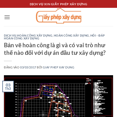
Bỏ
DỊCH VỤ XIN GIẤY PHÉP XÂY DỰNG
qua
nội
dung
DỊCH VỤ HOÀN CÔNG XÂY DỰNG
,
HOÀN CÔNG XÂY DỰNG
,
HỎI - ĐÁP
HOÀN CÔNG XÂY DỰNG
Bản vẽ hoàn công là gì và có vai trò như
thế nào đối với dự án đầu tư xây dựng?
ĐĂNG VÀO
03/03/2017
BỞI
GIAY PHEP XAY DUNG
03
Th3