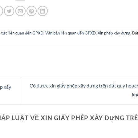
n tức liên quan đến GPXD
,
Văn bản liên quan đến GPXD
,
Xin phép xây dựng
. Đ
Có được xin giấy phép xây dựng trên đất quy hoạch
ép xây
kh
ÁP LUẬT VỀ XIN GIẤY PHÉP XÂY DỰNG TR