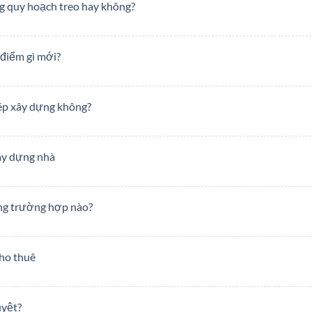
g quy hoạch treo hay không?
 điểm gì mới?
hép xây dựng không?
xây dựng nhà
ng trường hợp nào?
cho thuê
uyệt?