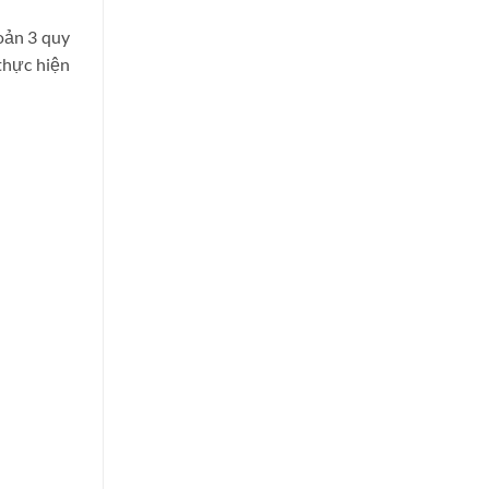
oản 3 quy
thực hiện