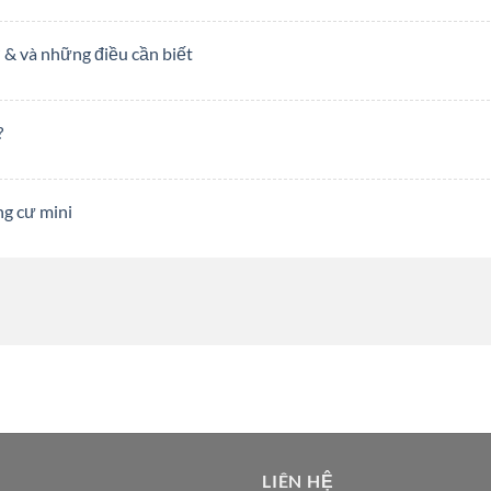
 & và những điều cần biết
?
ng cư mini
LIÊN HỆ