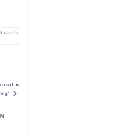
ánh dấu
liên
 treo hay
ông?
ÊN