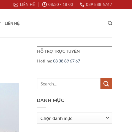
LIÊN HỆ
08:30 - 18:00
089 888 6767
P
LIÊN HỆ
HỖ TRỢ TRỰC TUYẾN
Hotline:
08 38 89 67 67
DANH MỤC
Danh
mục