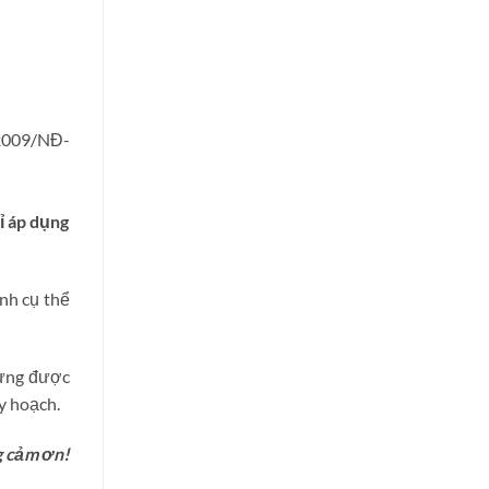
/2009/NĐ-
ỉ áp dụng
ịnh cụ thể
dựng được
y hoạch.
g cảm ơn!