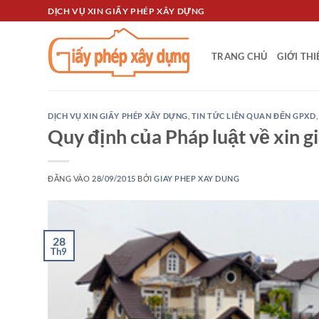
Bỏ
DỊCH VỤ XIN GIẤY PHÉP XÂY DỰNG
qua
nội
TRANG CHỦ
GIỚI TH
dung
DỊCH VỤ XIN GIẤY PHÉP XÂY DỰNG
,
TIN TỨC LIÊN QUAN ĐẾN GPXD
Quy định của Pháp luật về xin g
ĐĂNG VÀO
28/09/2015
BỞI
GIAY PHEP XAY DUNG
28
Th9