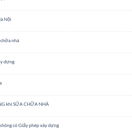
Hà Nội
a chữa nhà
ây dựng
a
ỰNG khi SỬA CHỮA NHÀ
 không có Giấy phép xây dựng