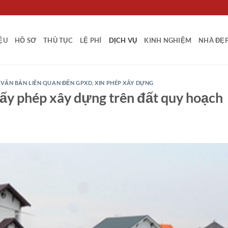
IỆU
HỒ SƠ
THỦ TỤC
LỆ PHÍ
DỊCH VỤ
KINH NGHIỆM
NHÀ ĐẸ
,
VĂN BẢN LIÊN QUAN ĐẾN GPXD
,
XIN PHÉP XÂY DỰNG
iấy phép xây dựng trên đất quy hoạch