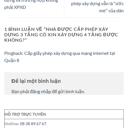
phép xây dựng vẫn là “ước
phải XPXD
mơ” của dân
1 BÌNH LUẬN VỀ “
NHÀ ĐƯỢC CẤP PHÉP XÂY
DỰNG 3 TẦNG CÓ XIN XÂY DỰNG 4 TẦNG ĐƯỢC
KHÔNG?
”
Pingback:
Cấp giấy phép xây dựng qua mạng internet tại
Quận 8
Để lại một bình luận
Bạn phải
đăng nhập
để gửi bình luận.
HỖ TRỢ TRỰC TUYẾN
Hotline:
08 38 89 67 67