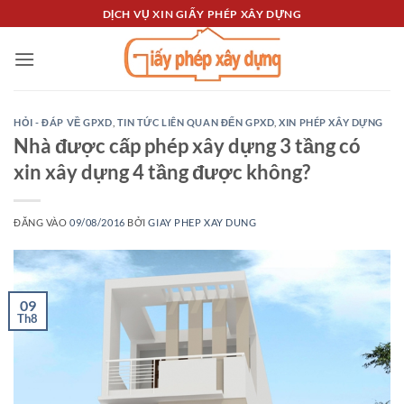
Bỏ
DỊCH VỤ XIN GIẤY PHÉP XÂY DỰNG
qua
nội
dung
HỎI - ĐÁP VỀ GPXD
,
TIN TỨC LIÊN QUAN ĐẾN GPXD
,
XIN PHÉP XÂY DỰNG
Nhà được cấp phép xây dựng 3 tầng có
xin xây dựng 4 tầng được không?
ĐĂNG VÀO
09/08/2016
BỞI
GIAY PHEP XAY DUNG
09
Th8