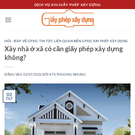
Bỏ
DỊCH VỤ XIN GIẤY PHÉP XÂY DỰNG
qua
nội
dung
HỎI - ĐÁP VỀ GPXD
,
TIN TỨC LIÊN QUAN ĐẾN GPXD
,
XIN PHÉP XÂY DỰNG
Xây nhà ở xã có cần giấy phép xây dựng
không?
ĐĂNG VÀO
02/07/2022
BỞI
KTS PHUONG NHUNG
02
Th7