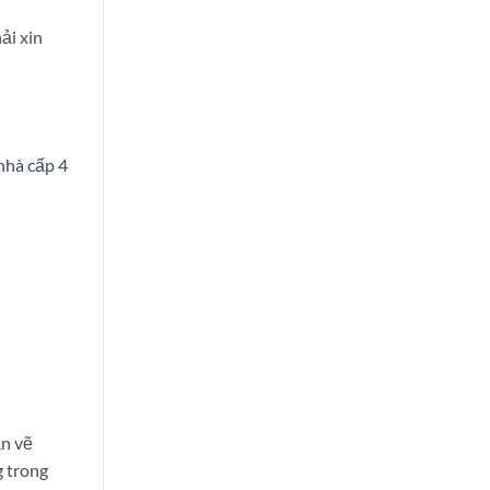
ải xin
nhà cấp 4
ản vẽ
g trong