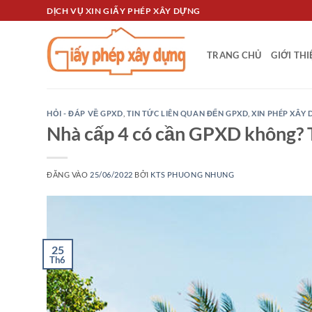
Bỏ
DỊCH VỤ XIN GIẤY PHÉP XÂY DỰNG
qua
nội
TRANG CHỦ
GIỚI TH
dung
HỎI - ĐÁP VỀ GPXD
,
TIN TỨC LIÊN QUAN ĐẾN GPXD
,
XIN PHÉP XÂY
Nhà cấp 4 có cần GPXD không? T
ĐĂNG VÀO
25/06/2022
BỞI
KTS PHUONG NHUNG
25
Th6