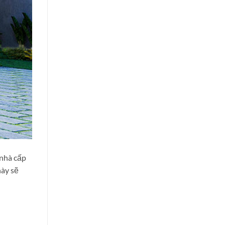
 nhà cấp
này sẽ