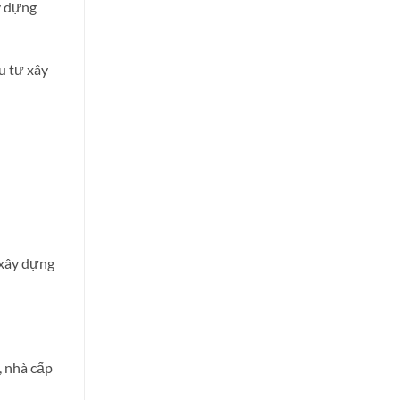
y dựng
u tư xây
 xây dựng
, nhà cấp