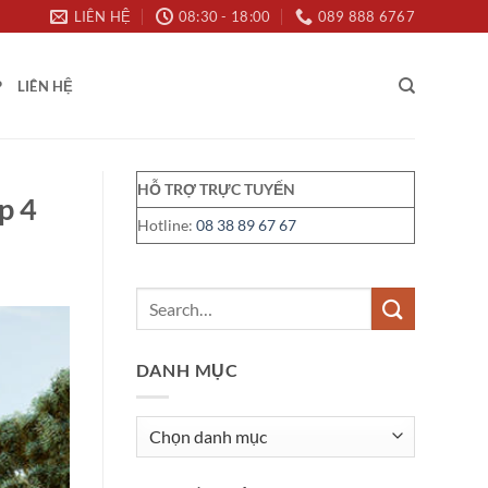
LIÊN HỆ
08:30 - 18:00
089 888 6767
P
LIÊN HỆ
HỖ TRỢ TRỰC TUYẾN
p 4
Hotline:
08 38 89 67 67
DANH MỤC
Danh
mục