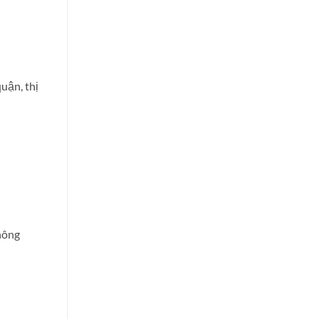
uận, thị
hông