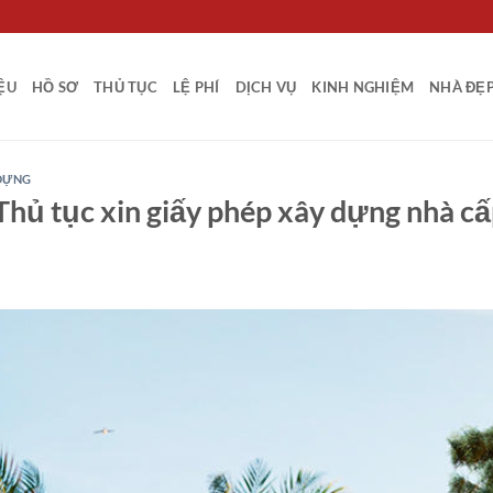
IỆU
HỒ SƠ
THỦ TỤC
LỆ PHÍ
DỊCH VỤ
KINH NGHIỆM
NHÀ ĐẸ
 DỰNG
hủ tục xin giấy phép xây dựng nhà cấ