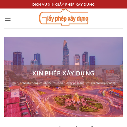
Bỏ
DỊCH VỤ XIN GIẤY PHÉP XÂY DỰNG
qua
nội
dung
XIN PHÉP XÂY DỰNG
Thủ tục nhanh chóng, chính xác, thực hiện đúng pháp luật với chi phí hợp lý nhất.