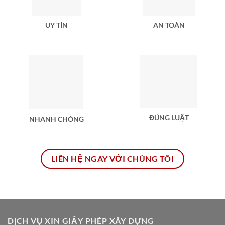
AN TOÀN
UY TÍN
ĐÚNG LUẬT
NHANH CHÓNG
LIÊN HỆ NGAY VỚI CHÚNG TÔI
DỊCH VỤ XIN GIẤY PHÉP XÂY DỰNG