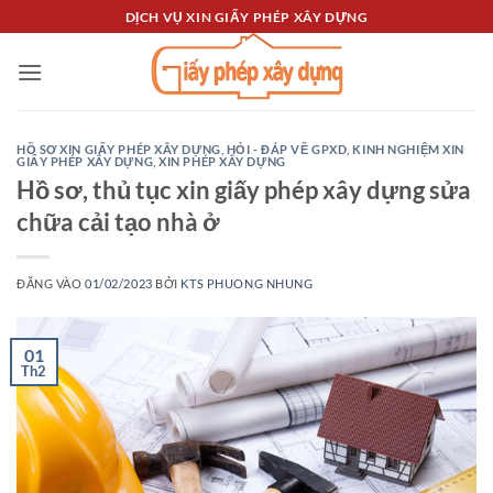
Bỏ
DỊCH VỤ XIN GIẤY PHÉP XÂY DỰNG
qua
nội
dung
HỒ SƠ XIN GIẤY PHÉP XÂY DỰNG
,
HỎI - ĐÁP VỀ GPXD
,
KINH NGHIỆM XIN
GIẤY PHÉP XÂY DỰNG
,
XIN PHÉP XÂY DỰNG
Hồ sơ, thủ tục xin giấy phép xây dựng sửa
chữa cải tạo nhà ở
ĐĂNG VÀO
01/02/2023
BỞI
KTS PHUONG NHUNG
01
Th2