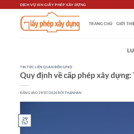
Bỏ
DỊCH VỤ XIN GIẤY PHÉP XÂY DỰNG
qua
nội
TRANG CHỦ
GIỚI TH
dung
L
TIN TỨC LIÊN QUAN ĐẾN GPXD
Quy định về cấp phép xây dựng: T
ĐĂNG VÀO
29/07/2024
BỞI
THANHAN
29
Th7