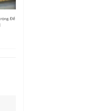
trọng. Để
]