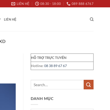
LIÊN HỆ
08:30 - 18:00
089 888 6767
P
LIÊN HỆ
PXD
HỖ TRỢ TRỰC TUYẾN
Hotline:
08 38 89 67 67
DANH MỤC