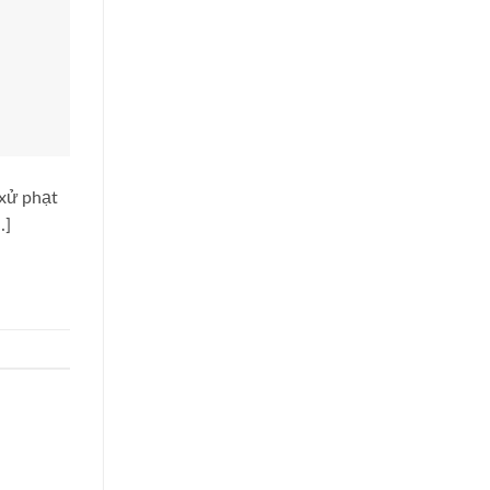
 xử phạt
…]