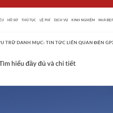
IỆU
HỒ SƠ
THỦ TỤC
LỆ PHÍ
DỊCH VỤ
KINH NGHIỆM
NHÀ ĐẸ
ƯU TRỮ DANH MỤC:
TIN TỨC LIÊN QUAN ĐẾN G
ìm hiểu đầy đủ và chi tiết