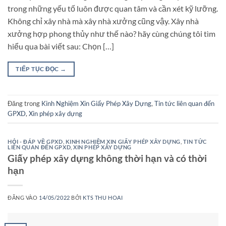
trong những yếu tố luôn được quan tâm và cần xét kỹ lưỡng.
Không chỉ xây nhà mà xây nhà xưởng cũng vậy. Xây nhà
xưởng hợp phong thủy như thế nào? hãy cùng chúng tôi tìm
hiểu qua bài viết sau: Chọn […]
TIẾP TỤC ĐỌC
→
Đăng trong
Kinh Nghiệm Xin Giấy Phép Xây Dựng
,
Tin tức liên quan đến
GPXD
,
Xin phép xây dựng
HỎI - ĐÁP VỀ GPXD
,
KINH NGHIỆM XIN GIẤY PHÉP XÂY DỰNG
,
TIN TỨC
LIÊN QUAN ĐẾN GPXD
,
XIN PHÉP XÂY DỰNG
Giấy phép xây dựng không thời hạn và có thời
hạn
ĐĂNG VÀO
14/05/2022
BỞI
KTS THU HOAI