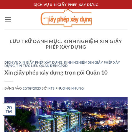
Bỏ
DỊCH VỤ XIN GIẤY PHÉP XÂY DỰNG
qua
nội
dung
LƯU TRỮ DANH MỤC:
KINH NGHIỆM XIN GIẤY
PHÉP XÂY DỰNG
DỊCH VỤ XIN GIẤY PHÉP XÂY DỰNG
,
KINH NGHIỆM XIN GIẤY PHÉP XÂY
DỰNG
,
TIN TỨC LIÊN QUAN ĐẾN GPXD
Xin giấy phép xây dựng trọn gói Quận 10
ĐĂNG VÀO
20/09/2023
BỞI
KTS PHUONG NHUNG
20
Th9