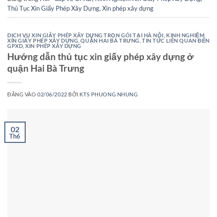
Thủ Tục Xin Giấy Phép Xây Dựng
,
Xin phép xây dựng
DỊCH VỤ XIN GIẤY PHÉP XÂY DỰNG TRỌN GÓI TẠI HÀ NỘI
,
KINH NGHIỆM
XIN GIẤY PHÉP XÂY DỰNG
,
QUẬN HAI BÀ TRƯNG
,
TIN TỨC LIÊN QUAN ĐẾN
GPXD
,
XIN PHÉP XÂY DỰNG
Hướng dẫn thủ tục xin giấy phép xây dựng ở
quận Hai Bà Trưng
ĐĂNG VÀO
02/06/2022
BỞI
KTS PHUONG NHUNG
02
Th6