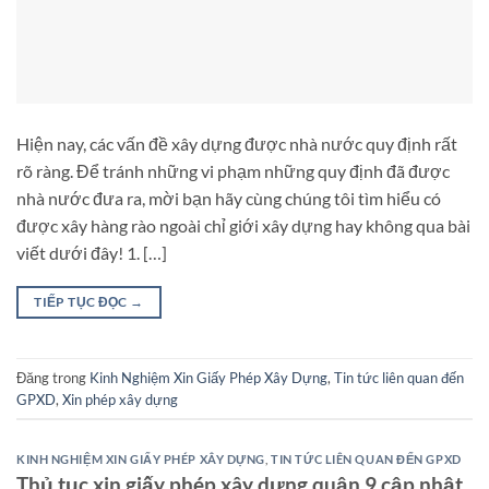
Hiện nay, các vấn đề xây dựng được nhà nước quy định rất
rõ ràng. Để tránh những vi phạm những quy định đã được
nhà nước đưa ra, mời bạn hãy cùng chúng tôi tìm hiểu có
được xây hàng rào ngoài chỉ giới xây dựng hay không qua bài
viết dưới đây! 1. […]
TIẾP TỤC ĐỌC
→
Đăng trong
Kinh Nghiệm Xin Giấy Phép Xây Dựng
,
Tin tức liên quan đến
GPXD
,
Xin phép xây dựng
KINH NGHIỆM XIN GIẤY PHÉP XÂY DỰNG
,
TIN TỨC LIÊN QUAN ĐẾN GPXD
Thủ tục xin giấy phép xây dựng quận 9 cập nhật