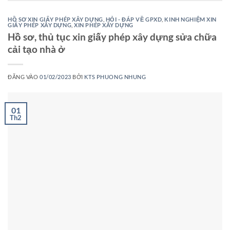
HỒ SƠ XIN GIẤY PHÉP XÂY DỰNG
,
HỎI - ĐÁP VỀ GPXD
,
KINH NGHIỆM XIN
GIẤY PHÉP XÂY DỰNG
,
XIN PHÉP XÂY DỰNG
Hồ sơ, thủ tục xin giấy phép xây dựng sửa chữa
cải tạo nhà ở
ĐĂNG VÀO
01/02/2023
BỞI
KTS PHUONG NHUNG
01
Th2