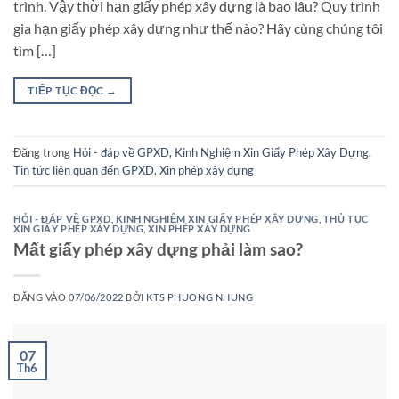
trình. Vậy thời hạn giấy phép xây dựng là bao lâu? Quy trình
gia hạn giấy phép xây dựng như thế nào? Hãy cùng chúng tôi
tìm […]
TIẾP TỤC ĐỌC
→
Đăng trong
Hỏi - đáp về GPXD
,
Kinh Nghiệm Xin Giấy Phép Xây Dựng
,
Tin tức liên quan đến GPXD
,
Xin phép xây dựng
HỎI - ĐÁP VỀ GPXD
,
KINH NGHIỆM XIN GIẤY PHÉP XÂY DỰNG
,
THỦ TỤC
XIN GIẤY PHÉP XÂY DỰNG
,
XIN PHÉP XÂY DỰNG
Mất giấy phép xây dựng phải làm sao?
ĐĂNG VÀO
07/06/2022
BỞI
KTS PHUONG NHUNG
07
Th6