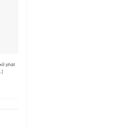
 xử phạt
…]