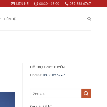
LIÊN HỆ
08:30 - 18:00
089 888 6767
P
LIÊN HỆ
HỖ TRỢ TRỰC TUYẾN
Hotline:
08 38 89 67 67
DANH MỤC