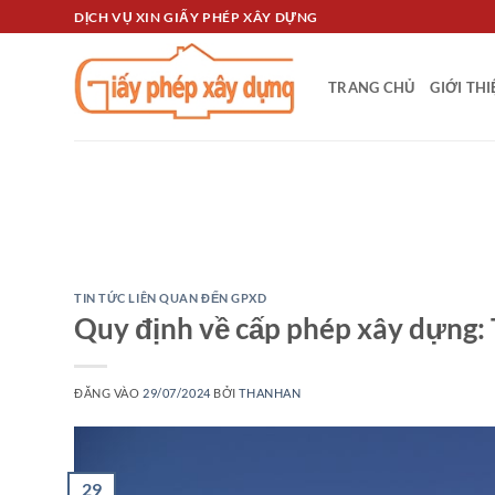
Bỏ
DỊCH VỤ XIN GIẤY PHÉP XÂY DỰNG
qua
nội
TRANG CHỦ
GIỚI TH
dung
TIN TỨC LIÊN QUAN ĐẾN GPXD
Quy định về cấp phép xây dựng: T
ĐĂNG VÀO
29/07/2024
BỞI
THANHAN
29