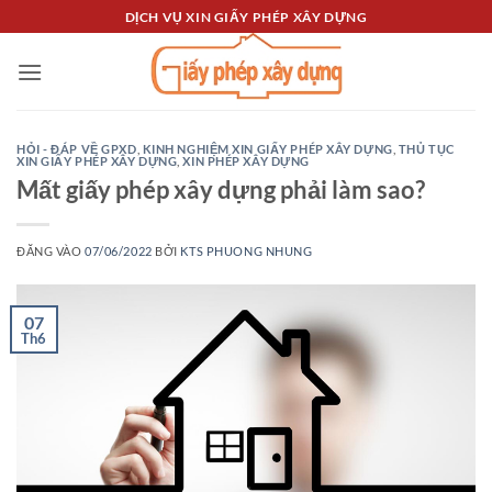
Bỏ
DỊCH VỤ XIN GIẤY PHÉP XÂY DỰNG
qua
nội
dung
HỎI - ĐÁP VỀ GPXD
,
KINH NGHIỆM XIN GIẤY PHÉP XÂY DỰNG
,
THỦ TỤC
XIN GIẤY PHÉP XÂY DỰNG
,
XIN PHÉP XÂY DỰNG
Mất giấy phép xây dựng phải làm sao?
ĐĂNG VÀO
07/06/2022
BỞI
KTS PHUONG NHUNG
07
Th6