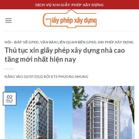
Bỏ
DỊCH VỤ XIN GIẤY PHÉP XÂY DỰNG
qua
nội
dung
HỎI - ĐÁP VỀ GPXD
,
VĂN BẢN LIÊN QUAN ĐẾN GPXD
,
XIN PHÉP XÂY DỰNG
Thủ tục xin giấy phép xây dựng nhà cao
tầng mới nhất hiện nay
ĐĂNG VÀO
02/07/2022
BỞI
KTS PHUONG NHUNG
02
Th7