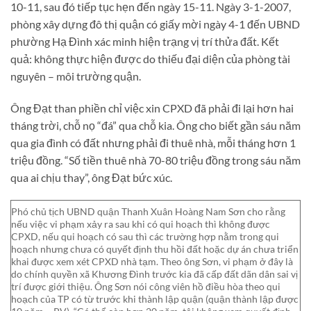
10-11, sau đó tiếp tục hẹn đến ngày 15-11. Ngày 3-1-2007,
phòng xây dựng đô thị quận có giấy mời ngày 4-1 đến UBND
phường Hạ Đình xác minh hiện trạng vị trí thửa đất. Kết
quả: không thực hiện được do thiếu đại diện của phòng tài
nguyên – môi trường quận.
Ông Đạt than phiền chỉ việc xin CPXD đã phải đi lại hơn hai
tháng trời, chỗ nọ “đá” qua chỗ kia. Ông cho biết gần sáu năm
qua gia đình có đất nhưng phải đi thuê nhà, mỗi tháng hơn 1
triệu đồng. “Số tiền thuê nhà 70-80 triệu đồng trong sáu năm
qua ai chịu thay”, ông Đạt bức xúc.
Phó chủ tịch UBND quận Thanh Xuân Hoàng Nam Sơn cho rằng
nếu việc vi phạm xảy ra sau khi có qui hoạch thì không được
CPXD, nếu qui hoạch có sau thì các trường hợp nằm trong qui
hoạch nhưng chưa có quyết định thu hồi đất hoặc dự án chưa triển
khai được xem xét CPXD nhà tạm. Theo ông Sơn, vi phạm ở đây là
do chính quyền xã Khương Đình trước kia đã cấp đất dãn dân sai vị
trí được giới thiệu. Ông Sơn nói công viên hồ điều hòa theo qui
hoạch của TP có từ trước khi thành lập quận (quận thành lập được