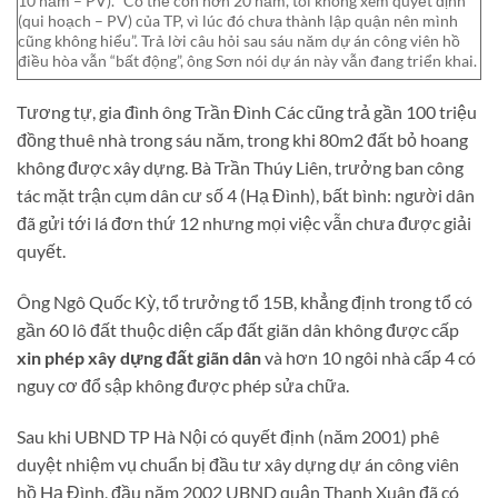
10 năm – PV). “Có thể còn hơn 20 năm, tôi không xem quyết định
(qui hoạch – PV) của TP, vì lúc đó chưa thành lập quận nên mình
cũng không hiểu”. Trả lời câu hỏi sau sáu năm dự án công viên hồ
điều hòa vẫn “bất động”, ông Sơn nói dự án này vẫn đang triển khai.
Tương tự, gia đình ông Trần Đình Các cũng trả gần 100 triệu
đồng thuê nhà trong sáu năm, trong khi 80m2 đất bỏ hoang
không được xây dựng. Bà Trần Thúy Liên, trưởng ban công
tác mặt trận cụm dân cư số 4 (Hạ Đình), bất bình: người dân
đã gửi tới lá đơn thứ 12 nhưng mọi việc vẫn chưa được giải
quyết.
Ông Ngô Quốc Kỳ, tổ trưởng tổ 15B, khẳng định trong tổ có
gần 60 lô đất thuộc diện cấp đất giãn dân không được cấp
xin phép xây dựng đất giãn dân
và hơn 10 ngôi nhà cấp 4 có
nguy cơ đổ sập không được phép sửa chữa.
Sau khi UBND TP Hà Nội có quyết định (năm 2001) phê
duyệt nhiệm vụ chuẩn bị đầu tư xây dựng dự án công viên
hồ Hạ Đình, đầu năm 2002 UBND quận Thanh Xuân đã có