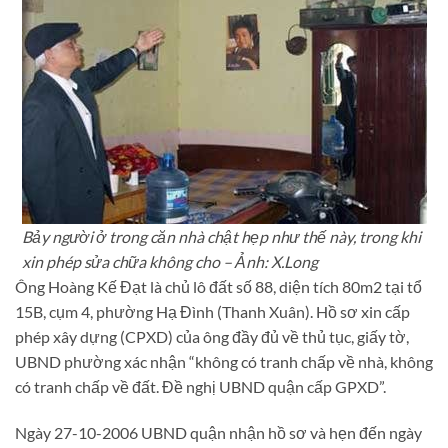
Bảy người ở trong căn nhà chật hẹp như thế này, trong khi
xin phép sửa chữa không cho – Ảnh: X.Long
Ông Hoàng Kế Đạt là chủ lô đất số 88, diện tích 80m2 tại tổ
15B, cụm 4, phường Hạ Đình (Thanh Xuân). Hồ sơ xin cấp
phép xây dựng (CPXD) của ông đầy đủ về thủ tục, giấy tờ,
UBND phường xác nhận “không có tranh chấp về nhà, không
có tranh chấp về đất. Đề nghị UBND quận cấp GPXD”.
Ngày 27-10-2006 UBND quận nhận hồ sơ và hẹn đến ngày