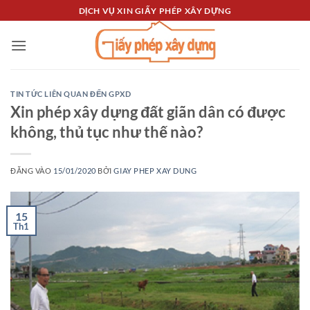
Bỏ
DỊCH VỤ XIN GIẤY PHÉP XÂY DỰNG
qua
nội
dung
TIN TỨC LIÊN QUAN ĐẾN GPXD
Xin phép xây dựng đất giãn dân có được
không, thủ tục như thế nào?
ĐĂNG VÀO
15/01/2020
BỞI
GIAY PHEP XAY DUNG
15
Th1