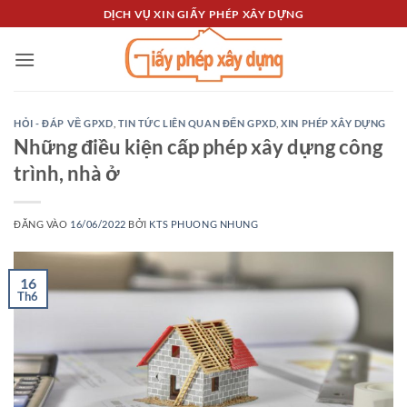
Bỏ
DỊCH VỤ XIN GIẤY PHÉP XÂY DỰNG
qua
nội
dung
HỎI - ĐÁP VỀ GPXD
,
TIN TỨC LIÊN QUAN ĐẾN GPXD
,
XIN PHÉP XÂY DỰNG
Những điều kiện cấp phép xây dựng công
trình, nhà ở
ĐĂNG VÀO
16/06/2022
BỞI
KTS PHUONG NHUNG
16
Th6