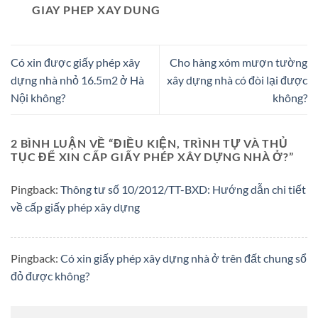
GIAY PHEP XAY DUNG
Có xin được giấy phép xây
Cho hàng xóm mượn tường
dựng nhà nhỏ 16.5m2 ở Hà
xây dựng nhà có đòi lại được
Nội không?
không?
2 BÌNH LUẬN VỀ “
ĐIỀU KIỆN, TRÌNH TỰ VÀ THỦ
TỤC ĐỂ XIN CẤP GIẤY PHÉP XÂY DỰNG NHÀ Ở?
”
Pingback:
Thông tư số 10/2012/TT-BXD: Hướng dẫn chi tiết
về cấp giấy phép xây dựng
Pingback:
Có xin giấy phép xây dựng nhà ở trên đất chung sổ
đỏ được không?