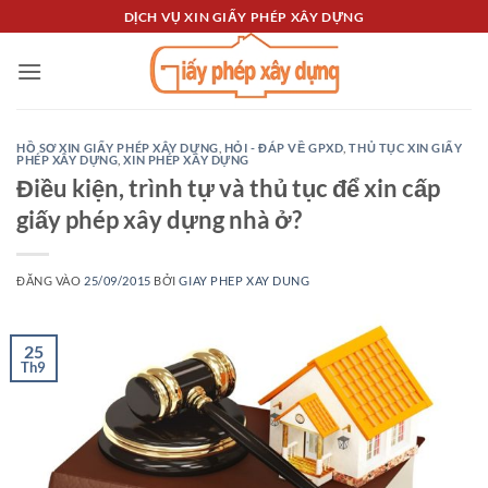
Bỏ
DỊCH VỤ XIN GIẤY PHÉP XÂY DỰNG
qua
nội
dung
HỒ SƠ XIN GIẤY PHÉP XÂY DỰNG
,
HỎI - ĐÁP VỀ GPXD
,
THỦ TỤC XIN GIẤY
PHÉP XÂY DỰNG
,
XIN PHÉP XÂY DỰNG
Điều kiện, trình tự và thủ tục để xin cấp
giấy phép xây dựng nhà ở?
ĐĂNG VÀO
25/09/2015
BỞI
GIAY PHEP XAY DUNG
25
Th9