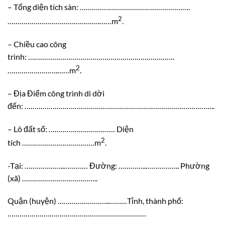
– Tổng diện tích sàn: ……………………………………………….
2
……………………………………….……m
.
– Chiều cao công
trình: ……………………………………………………………….
2
…………………….……m
.
– Địa Điểm công trình di dời
đến: …………………………………………………………………………………..
– Lô đất số: …………………………… Diện
2
tích ………………………………m
.
-Tại: ………………..………… Đường: …………..…………….. Phường
(xã) ………………………………..
Quận (huyện) ……………………..………Tỉnh, thành phố:
……………………………………………………………