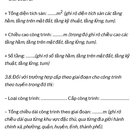
2
+ Tổng diện tích sàn: ……..m
(ghi rõ diện tích sàn các tầng
hầm, tầng trên mặt đất, tầng kỹ thuật, tầng lửng, tum)
.
+ Chiều cao công trình: ………m
(trong đó ghi rõ chiều cao các
tầng hầm, tầng trên mặt đất, tầng lửng, tum)
.
+ Số tầng:
……..
(ghi rõ s
ố
tầng hầm, tầng trên mặt đất, tầng kỹ
thuật, tầng lửng, tum)
3.8.
Đ
ố
i với trường hợp cấp theo giai đoạn cho công trình
theo tuyến trong đô thị:
– Loại công trình: …………………. Cấp công trình: ……………………
– Tổng chiều dài công trình theo giai đoạn: ………m
(ghi rõ
chiều dài qua từng khu vực đặc thù, qua từng địa giới hành
chính xã, phường, quận, huyện, t
ỉ
nh, thành phố)
.