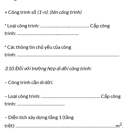
+ Công trình số
(1-n)
:
(tên công trình)
* Loại công trình: …………..………..…………….. Cấp công
trình: ……………………………..……………..
* Các thông tin chủ yếu của công
trình: ………………………………………………………………………….
3.10.
Đ
ố
i với trường hợp di dời công trình:
– Công trình cần di dời:
– Loại công trình: …………………………………………. Cấp công
trình: ……………………………….…
– Diện tích xây dựng tầng 1 (tầng
2
trệt): …………………………………….………………….………………m
.