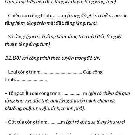
hầm, tầng trên mặt đất, tầng kỹ thuật, tầng lửng, tum)
.
– Chiều cao công trình: ……..m
(
trong đó ghi rõ chiều cao các
tầng hầm, tầng trên mặt đ
ấ
t, tầng lửng, tum)
.
– Số tầng:
(ghi rõ s
ố
tầng hầm, tầng tr
ê
n mặt đất, tầng kỹ
thuật, t
ầ
ng lửng, tum)
3.2.
Đ
ố
i với công trình theo tuyến trong đô thị:
– Loại công trình: ……………………………. Cấp công
trình: …………………….
– Tổng chiều dài công trình: …………….. m
(ghi rõ chiều dài qua
từng khu vực đặc thù, qua từng địa giới hành chính xã,
phường, quận, huyện, tỉnh, thành phố)
.
– Cốt của công trình: ………..m
(ghi rõ cốt qua từng khu vực)