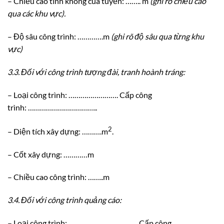
– Chiều cao tĩnh không của tuyến: …….. m
(ghi rõ chiều cao
qua các khu vực).
– Độ sâu công trình: ………….m
(ghi rõ độ sâu qua từng khu
vực)
3.3.
Đối v
ớ
i công trình tượng đài, tranh hoành tráng:
– Loại công trình: ……………………. Cấp công
trình: ……………………………..
2
– Diện tích xây dựng: ……….m
.
– Cốt xây dựng: …………m
– Chiều cao công trình: ……..m
3.4.
Đối với công trình quảng cáo:
– Loại công trình: …………………………….. Cấp công