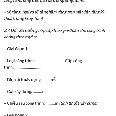
tầng hầm, tầng trên mặt đất, tầng lửng, tum)
.
– Số tầng:
(ghi rõ s
ố
tầng hầm, tầng trên mặt đất, tầng kỹ
thuật, tầng lửng, tum)
3.7.
Đối với trường hợp cấp theo giai đoạn cho công trình
không theo tuyến:
– Giai đoạn 1:
+ Loại công trình: ………………………. Cấp công
trình: ………………………
2
+ Diện tích xây dựng: …….m
.
+ Cốt xây dựng: ………m
+ Chiều sâu công trình: ………m
(t
í
nh từ cốt xây dựng)
– Giai đoạn 2: