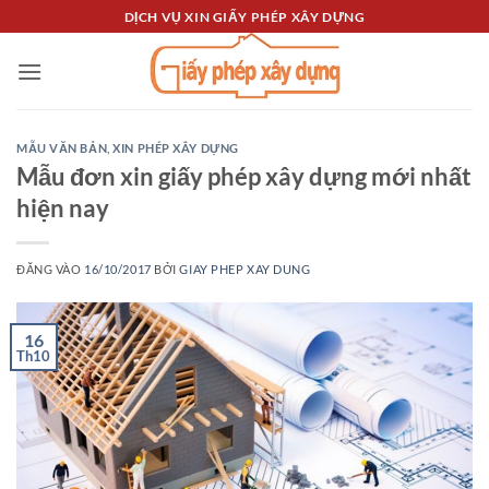
Bỏ
DỊCH VỤ XIN GIẤY PHÉP XÂY DỰNG
qua
nội
dung
MẪU VĂN BẢN
,
XIN PHÉP XÂY DỰNG
Mẫu đơn xin giấy phép xây dựng mới nhất
hiện nay
ĐĂNG VÀO
16/10/2017
BỞI
GIAY PHEP XAY DUNG
16
Th10