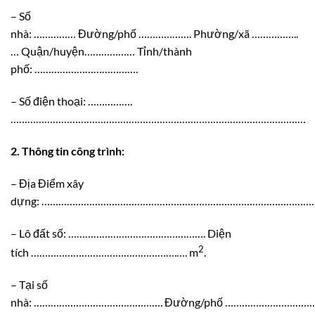
– Số
nhà: …………… Đường/phố ………………. Phường/xã ……………..
… Quận/huyện……………… Tỉnh/thành
phố: ……………………………….
– Số điện thoại: …………….
……………………………………………………………………………………………
2. Thông tin công trình:
– Địa Điểm xây
dựng: ……………………………………………………………………………………
– Lô đất số: …………………………………………. Diện
2
tích …………………………………………….…. m
.
– Tại số
nhà: ………………………………………. Đường/phố ………………………