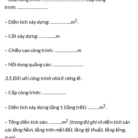
trình: …………………….
2
– Diện tích xây dựng: ……………..m
.
– Cốt xây dựng: …………..m
– Chiều cao công trình: ……………….m
– Nội dung quảng cáo: …………………….
3.5.
Đối với công trình nhà ở riêng lẻ:
– Cấp công trình: ………………..
2
– Diện tích xây dựng tầng 1 (tầng trệt): ………m
.
2
– Tổng diện tích sàn: ………..m
(trong đó ghi rõ diện tích sàn
các tầng hầm, tầng trên mặt đất, tầng kỹ thuật, tầng lửng,
tum)
.