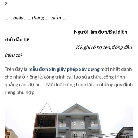
2 –
……
ngày
……
tháng
…..
năm
…..
Người làm đơn/Đại diện
chủ đầu tư
Ký, ghi rõ họ tên, đóng dấu
(nếu có)
Trên đây là
mẫu đơn xin giấy phép xây dựng
mới nhất dành
cho nhà ở riêng lẻ, công trình cải tạo sửa chữa, công trình
quảng cáo, dự án…. Mỗi loại công trình lại có những quy định
riêng phù hợp.