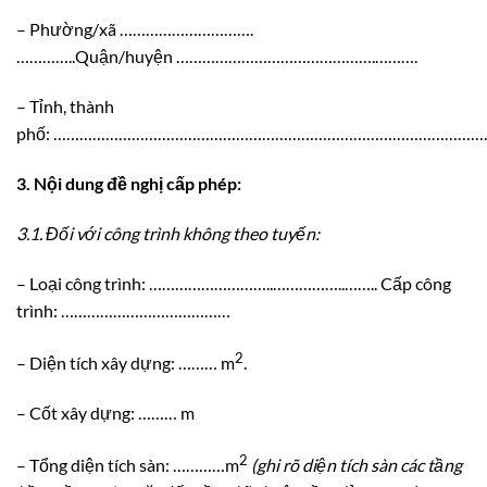
– Phường/xã ………………………….
…………..Quận/huyện ……………………………………….……….
– Tỉnh, thành
phố: ………………………………………………………………………………………
3. Nội dung đề nghị cấp phép:
3.1.
Đ
ố
i với công trình không theo tuyến:
– Loại công trình: ………………………..……………..…….. Cấp công
trình: …………………………………
2
– Diện tích xây dựng: ……… m
.
– Cốt xây dựng: ……… m
2
– Tổng diện tích sàn: …………m
(ghi rõ diện tích sàn các tầng