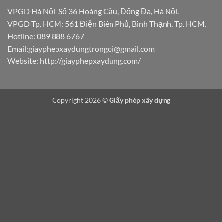
VPGD Hà Nội: Số 36 Hoàng Cầu, Đống Đa, Hà Nội.
VPGD Tp. HCM: 561 Điện Biên Phủ, Bình Thạnh, Tp. HCM.
Hotline:
089 888 6767
Email:
giayphepxaydungtrongoi@gmail.com
Website: http://giayphepxaydung.com/
Copyright 2026 ©
Giấy phép xây dựng