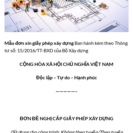
Mẫu đơn xin giấy phép xây dựng
Ban hành kèm theo Thông
tư số: 15/2016/TT-BXD của Bộ Xây dựng
CỘNG HÒA XÃ HỘI CHỦ NGHĨA VIỆT NAM
Độc lập – Tự do – Hạnh phúc
—————–
ĐƠN ĐỀ NGHỊ CẤP GIẤY PHÉP XÂY DỰNG
(Sử dụng cho công trình: Không theo tuyến/Theo tuyến