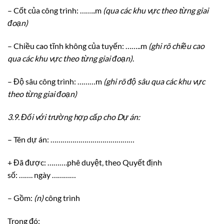
– Cốt của công trình: ……..m
(qua các khu vực theo từng giai
đoạn)
– Chiều cao tĩnh không của tuyến: ……..m
(ghi rõ chiều cao
qua các khu vực theo từng giai đoạn)
.
– Độ sâu công trình: ………m
(ghi rõ độ sâu qua các khu vực
theo từng giai đoạn)
3.9.
Đối với trường hợp cấp cho Dự án:
– Tên dự án: ……………………………………
+ Đã được: ……….phê duyệt, theo Quyết định
số: ……. ngày …………
– Gồm:
(n)
công trình
Trong đó: