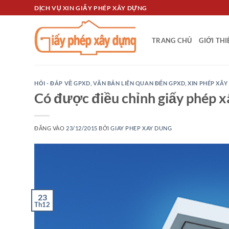
Bỏ
DỊCH VỤ XIN GIẤY PHÉP XÂY DỰNG
qua
nội
TRANG CHỦ
GIỚI TH
dung
HỎI - ĐÁP VỀ GPXD
,
VĂN BẢN LIÊN QUAN ĐẾN GPXD
,
XIN PHÉP XÂ
Có được điều chỉnh giấy phép x
ĐĂNG VÀO
23/12/2015
BỞI
GIAY PHEP XAY DUNG
23
Th12