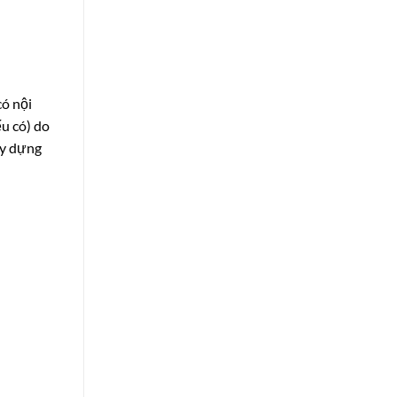
có nội
u có) do
ây dựng