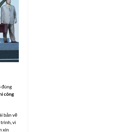
o đúng
hi công
ài bản vẽ
rình, vì
 xin