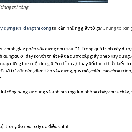
 đang thi công
ây dựng khi đang thi công
thì cần những giấy tờ gì
? Chúng tôi xin 
 chỉnh giấy phép xây dựng như sau: “1. Trong quá trình xây dựn
nội dung dưới đây so với thiết kế đã được cấp giấy phép xây dựng,
i xây dựng theo nội dung điều chỉnh:
a) Thay đổi hình thức kiến tr
ố: Vị trí, cốt nền, diện tích xây dựng, quy mô, chiều cao công trình
h;
ay đổi công năng sử dụng và ảnh hưởng đến phòng cháy chữa cháy, 
; trong đó nêu rõ lý do điều chỉnh;