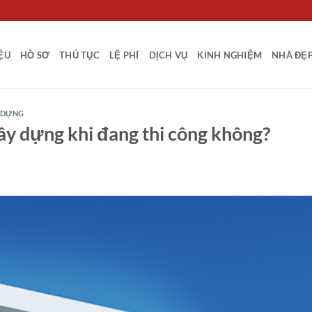
IỆU
HỒ SƠ
THỦ TỤC
LỆ PHÍ
DỊCH VỤ
KINH NGHIỆM
NHÀ ĐẸ
Y DỰNG
ây dựng khi đang thi công không?