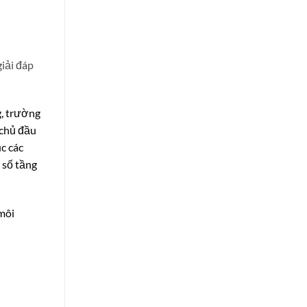
giải đáp
g, trường
 chủ đầu
úc các
, số tầng
môi