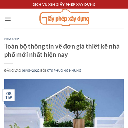
Bỏ
DỊCH VỤ XIN GIẤY PHÉP XÂY DỰNG
qua
nội
dung
NHÀ ĐẸP
Toàn bộ thông tin về đơn giá thiết kế nhà
phố mới nhất hiện nay
ĐĂNG VÀO
08/09/2022
BỞI
KTS PHUONG NHUNG
08
Th9