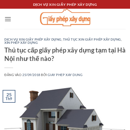
Bỏ
DỊCH VỤ XIN GIẤY PHÉP XÂY DỰNG
qua
nội
dung
DỊCH VỤ XIN GIẤY PHÉP XÂY DỰNG
,
THỦ TỤC XIN GIẤY PHÉP XÂY DỰNG
,
XIN PHÉP XÂY DỰNG
Thủ tục cấp giấy phép xây dựng tạm tại Hà
Nội như thế nào?
ĐĂNG VÀO
25/09/2018
BỞI
GIAY PHEP XAY DUNG
25
Th9